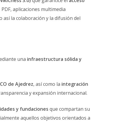
WikiChess 3.0)
que garantice el
acceso
 PDF, aplicaciones multimedia
 así la colaboración y la difusión del
ediante una
infraestructura sólida y
SCO de Ajedrez
, así como la
integración
ransparencia y expansión internacional.
idades y fundaciones
que compartan su
cialmente aquellos objetivos orientados a