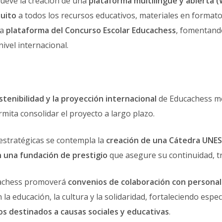
ueve la creación de una
plataforma multilingüe y abierta (
tuito
a todos los recursos educativos, materiales en formato
la
plataforma del Concurso Escolar Educachess
, fomentando
ivel internacional.
stenibilidad y la proyección internacional
de Educachess m
rmita consolidar el proyecto a largo plazo.
 estratégicas se contempla la
creación de una Cátedra UNE
 una fundación de prestigio
que asegure su continuidad, t
achess promoverá
convenios de colaboración con personal
a educación, la cultura y la solidaridad, fortaleciendo espe
s destinados a causas sociales y educativas
.