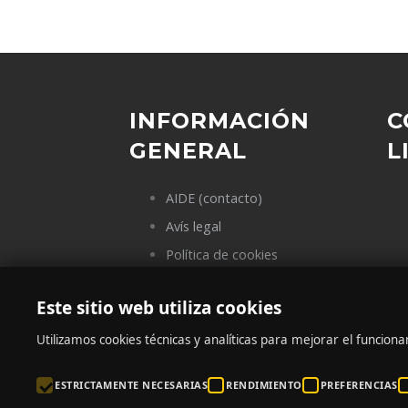
INFORMACIÓN
C
GENERAL
L
AIDE (contacto)
Avís legal
Política de cookies
Política de privacidad
Este sitio web utiliza cookies
Política de compras
Política de devoluciones
Utilizamos cookies técnicas y analíticas para mejorar el funcionam
ESTRICTAMENTE NECESARIAS
RENDIMIENTO
PREFERENCIAS