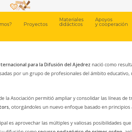
Materiales
Apoyos
omos?
Proyectos
didácticos
y cooperación
nternacional para la Difusión del Ajedrez
nació como resulta
lsadas por un grupo de profesionales del ámbito educativo, u
de la Asociación permitió ampliar y consolidar las líneas de 
tors
, otorgándoles un nuevo enfoque basado en principios
cipal es aprovechar las múltiples y valiosas posibilidades qu
su difusión como
recurso pedagógico de primer orden
, ap