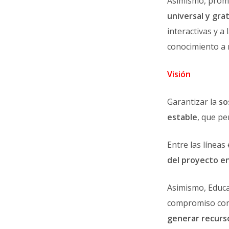
Asimismo, prom
universal y gra
interactivas y a 
conocimiento a n
Visión
Garantizar la
so
estable
, que pe
Entre las líneas
del proyecto en
Asimismo, Educ
compromiso con l
generar recurso