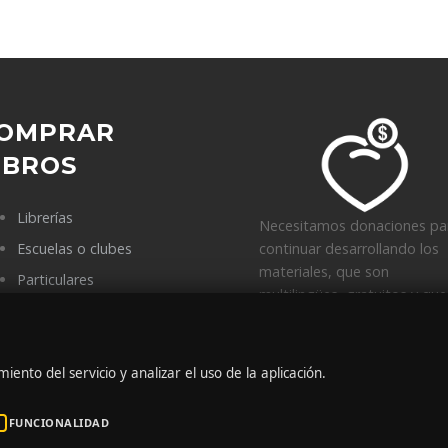
OMPRAR
IBROS
Librerías
Necesitamos donaciones pa
Escuelas o clubes
continuar desarrollando los
materiales, que son
Particulares
multilingües, gratuitos y que
Puntos de venta
generan solidaridad.
iento del servicio y analizar el uso de la aplicación.
FUNCIONALIDAD