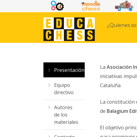
¿Quienes s
La
Asociación I
Presentación
iniciativas impu
Equipo
Cataluña.
directivo
La constitución 
Autores
de
Balagium Edi
de los
materiales
El objetivo prin
para promover 