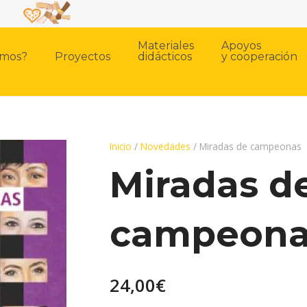
Materiales
Apoyos
omos?
Proyectos
didácticos
y cooperación
Inicio
/
Novedades
/ Miradas de campeonas
Miradas d
campeona
24,00
€