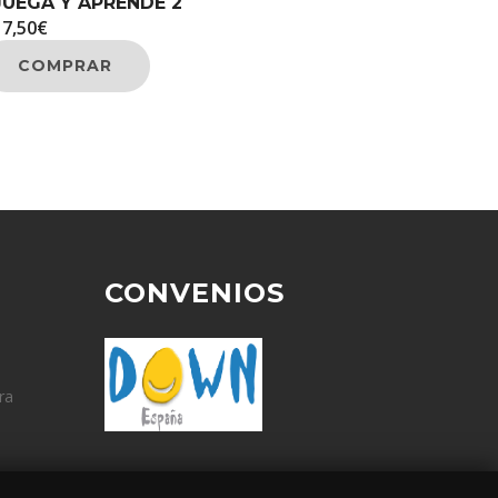
JUEGA Y APRENDE 2
17,50
€
COMPRAR
CONVENIOS
ra