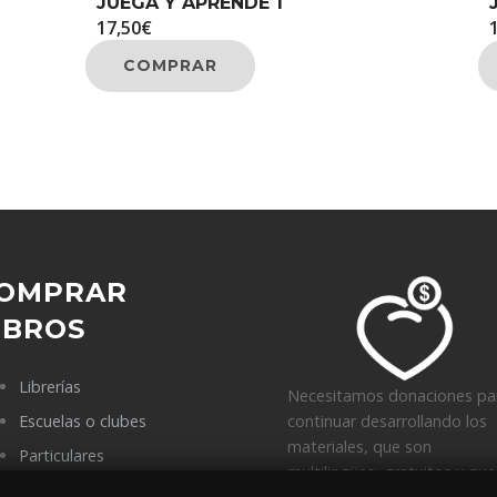
JUEGA Y APRENDE 1
17,50
€
COMPRAR
OMPRAR
IBROS
Librerías
Necesitamos donaciones pa
Escuelas o clubes
continuar desarrollando los
materiales, que son
Particulares
multilingües, gratuitos y que
Puntos de venta