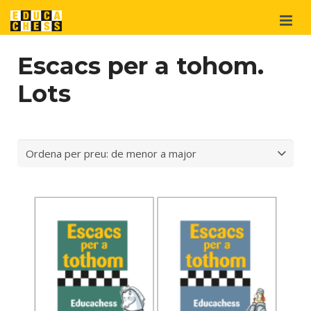
Qui som?
Escacs per a tohom.
Projectes
Lots
Materials
didàctics
Suport
i cooperació
Botiga