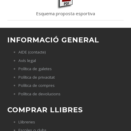
Esquema proposta esportiva
INFORMACIÓ GENERAL
AIDE (contacte)
Avís legal
Política de galetes
Política de privacitat
Política de compres
Política de devolucions
COMPRAR LLIBRES
Llibreries
Escoles o clubs