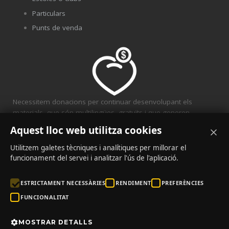
Particulars
Punts de venda
Necessitem donacions per continuar desenvolupant els
materials, que són multilingües, gratuïts i que generen
solidaritat.
Aquest lloc web utilitza cookies
CONVENIS
Utilitzem galetes tècniques i analítiques per millorar el
funcionament del servei i analitzar l'ús de l'aplicació.
ESTRICTAMENT NECESSÀRIES
RENDIMENT
PREFERÈNCIES
FUNCIONALITAT
MOSTRAR DETALLS