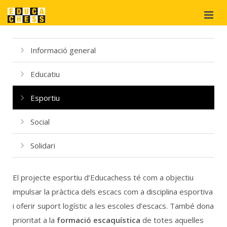
Qui som?
Informació general
Projectes
Educatiu
Materials
didàctics
Esportiu
Suport
i cooperació
Social
Botiga
Solidari
El projecte esportiu d’Educachess té com a objectiu
impulsar la pràctica dels escacs com a disciplina esportiva
i oferir suport logístic a les escoles d’escacs. També dona
prioritat a la
formació escaquística
de totes aquelles