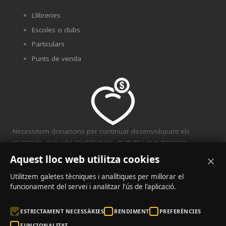
Llibreries
Escoles o clubs
Particulars
Punts de venda
Necessitem donacions per continuar desenvolupant els
materials, que són multilingües, gratuïts i que generen
solidaritat.
Aquest lloc web utilitza cookies
CONVENIS
Utilitzem galetes tècniques i analítiques per millorar el
funcionament del servei i analitzar l'ús de l'aplicació.
ESTRICTAMENT NECESSÀRIES
RENDIMENT
PREFERÈNCIES
FUNCIONALITAT