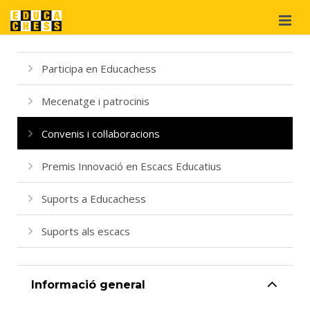
Qui som?
Participa en Educachess
Projectes
Mecenatge i patrocinis
Materials
didàctics
Convenis i col·laboracions
Suport
i cooperació
Premis Innovació en Escacs Educatius
Botiga
Suports a Educachess
Suports als escacs
Informació general