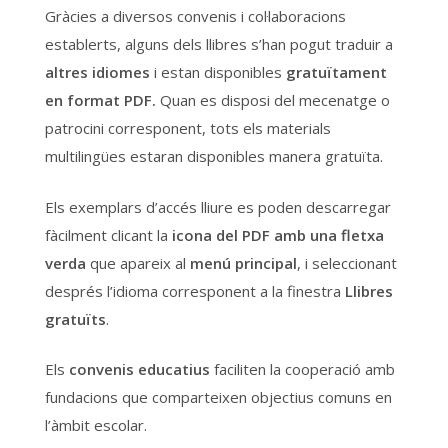
Gràcies a diversos convenis i col·laboracions
Català
Español
English
establerts, alguns dels llibres s’han pogut traduir a
altres idiomes
i estan disponibles
gratuïtament
en format PDF.
Quan es disposi del mecenatge o
patrocini corresponent, tots els materials
multilingües estaran disponibles manera gratuïta.
Els exemplars d’accés lliure es poden descarregar
fàcilment clicant la
icona del PDF amb una fletxa
verda
que apareix al
menú principal
, i seleccionant
després l’idioma corresponent a la finestra
Llibres
gratuïts
.
Els
convenis educatius
faciliten la cooperació amb
fundacions que comparteixen objectius comuns en
l’àmbit escolar.