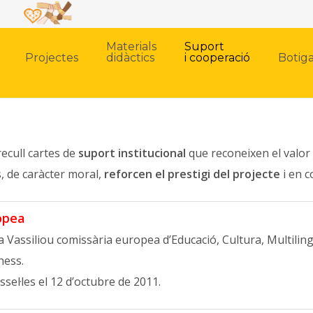
Materials
Suport
Projectes
didàctics
i cooperació
Botig
ecull cartes de
suport institucional
que reconeixen el valor 
, de caràcter moral,
reforcen el prestigi del projecte
i en c
opea
a Vassiliou comissària europea d’Educació, Cultura, Multilin
hess.
ssel·les el 12 d’octubre de 2011.