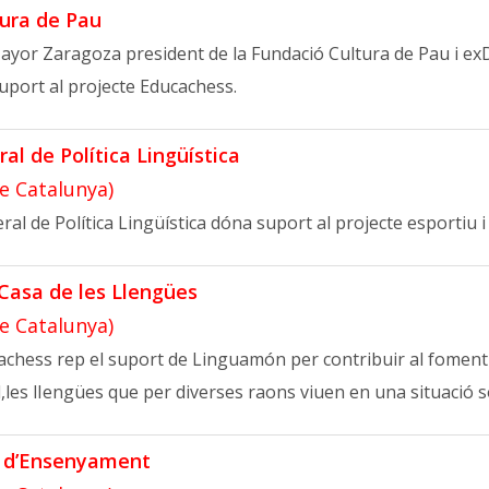
ura de Pau
Mayor Zaragoza president de la Fundació Cultura de Pau i exD
ort al projecte Educachess.
al de Política Lingüística
de Catalunya)
ral de Política Lingüística dóna suport al projecte esportiu 
Casa de les Llengües
de Catalunya)
achess rep el suport de Linguamón per contribuir al foment i 
les lIengües que per diverses raons viuen en una situació so
 d’Ensenyament