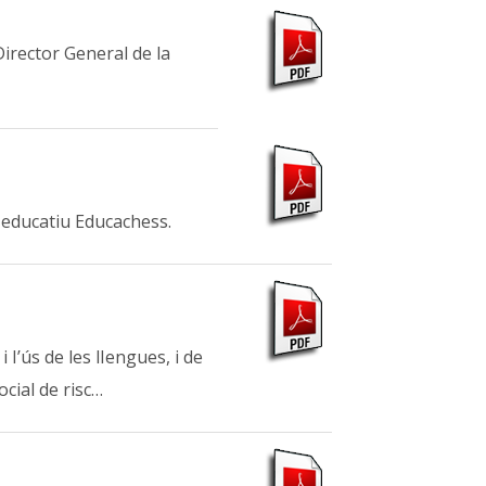
irector General de la
i educatiu Educachess.
I’ús de les lIengues, i de
cial de risc…