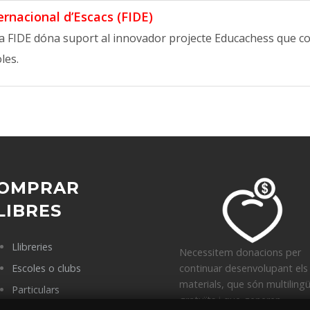
ernacional d’Escacs (FIDE)
la FIDE dóna suport al innovador projecte Educachess que co
les.
OMPRAR
LIBRES
Llibreries
Necessitem donacions per
Escoles o clubs
continuar desenvolupant els
materials, que són multiling
Particulars
gratuïts i que generen