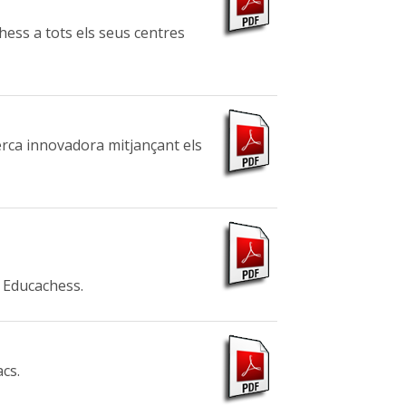
ess a tots els seus centres
erca innovadora mitjançant els
u Educachess.
cs.