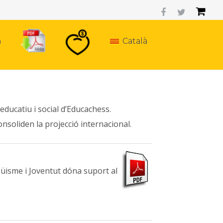
a
Català
educatiu i social d’Educachess.
onsoliden la projecció internacional.
güisme i Joventut dóna suport al