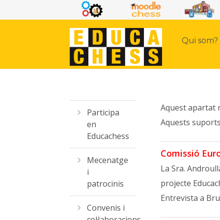
Qui som?
Aquest apartat r
Participa
Aquests suports
en
Educachess
Comissió Eur
Mecenatge
La Sra. Androull
i
projecte Educac
patrocinis
Entrevista a Bru
Convenis i
col·laboracions