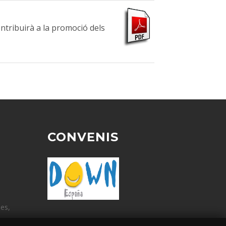
ntribuirà a la promoció dels
CONVENIS
ües,