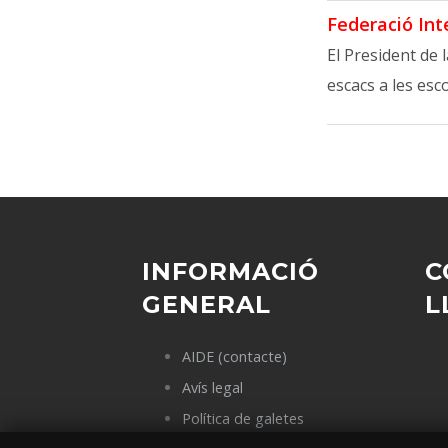
Federació Int
El President de 
escacs a les esco
INFORMACIÓ
C
GENERAL
L
AIDE (contacte)
Avís legal
Política de galetes