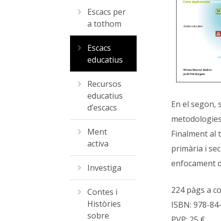
Escacs per
a tothom
Escacs
educatius
Recursos
educatius
En el segon, 
d’escacs
metodologies,
Ment
Finalment al 
activa
primària i se
enfocament de
Investiga
224 pàgs a co
Contes i
Històries
ISBN: 978-84
sobre
PVP: 25 €