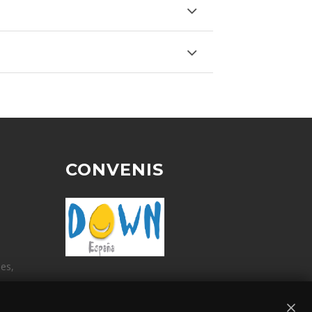
CONVENIS
ües,