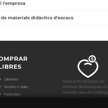
 i l'empresa
 de materials didàctics d'escacs
OMPRAR
LIBRES
Llibreries
Necessitem donacions per
Escoles o clubs
continuar desenvolupant els
materials, que són multiling
Particulars
gratuïts i que generen
Punts de venda
solidaritat.