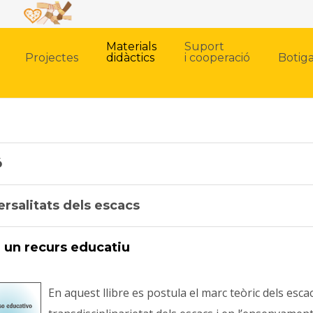
Materials
Suport
Projectes
didàctics
i cooperació
Botig
ó
ersalitats dels escacs
, un recurs educatiu
En aquest llibre es postula el marc teòric dels esca