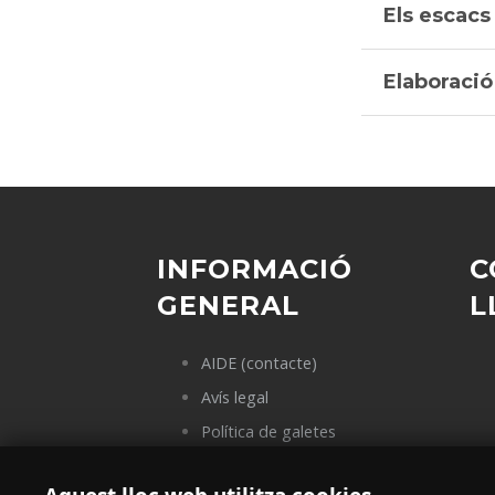
Els escacs
Elaboració
INFORMACIÓ
C
GENERAL
L
AIDE (contacte)
Avís legal
Política de galetes
Política de privacitat