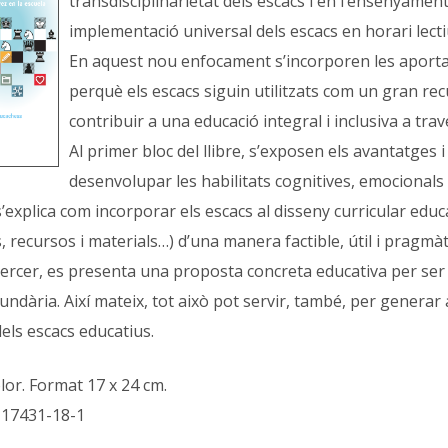
transdisciplinarietat dels escacs i en l’ensenyament d
implementació universal dels escacs en horari lecti
En aquest nou enfocament s’incorporen les aportaci
perquè els escacs siguin utilitzats com un gran rec
contribuir a una educació integral i inclusiva a tr
Al primer bloc del llibre, s’exposen els avantatges i
desenvolupar les habilitats cognitives, emocionals 
s’explica com incorporar els escacs al disseny curricular educ
 recursos i materials…) d’una manera factible, útil i pragmàt
tercer, es presenta una proposta concreta educativa per ser 
cundària. Així mateix, tot això pot servir, també, per generar
ls escacs educatius.
lor. Format 17 x 24 cm.
-17431-18-1