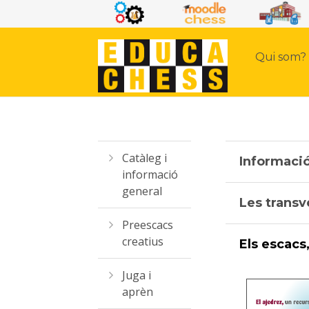
Qui som?
Catàleg i
Informaci
informació
general
Les transv
Preescacs
creatius
Els escacs
Juga i
aprèn