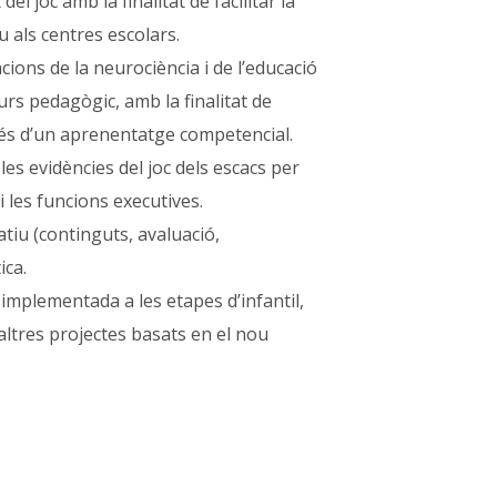
el joc amb la finalitat de facilitar la
u als centres escolars.
ons de la neurociència i de l’educació
urs pedagògic, amb la finalitat de
avés d’un aprenentatge competencial.
 les evidències del joc dels escacs per
i les funcions executives.
atiu (continguts, avaluació,
ica.
implementada a les etapes d’infantil,
 altres projectes basats en el nou