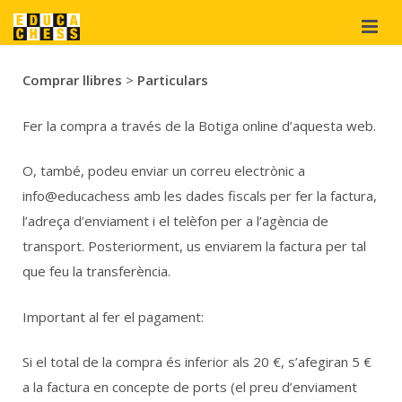
Qui som?
Comprar llibres
>
Particulars
Projectes
Fer la compra a través de la Botiga online d’aquesta web.
Materials
didàctics
O, també, podeu enviar un correu electrònic a
Suport
info@educachess amb les dades fiscals per fer la factura,
i cooperació
l’adreça d’enviament i el telèfon per a l’agència de
transport. Posteriorment, us enviarem la factura per tal
Botiga
que feu la transferència.
Important al fer el pagament:
Si el total de la compra és inferior als 20 €, s’afegiran 5 €
a la factura en concepte de ports (el preu d’enviament