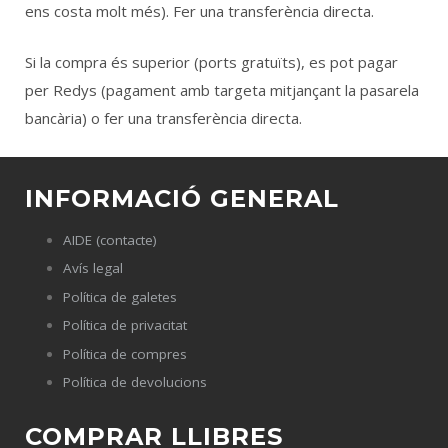
ens costa molt més). Fer una transferència directa.
Català
Español
Si la compra és superior (ports gratuïts), es pot pagar
per Redys (pagament amb targeta mitjançant la pasarela
bancària) o fer una transferència directa.
INFORMACIÓ GENERAL
AIDE (contacte)
Avís legal
Política de galetes
Política de privacitat
Política de compres
Política de devolucions
COMPRAR LLIBRES