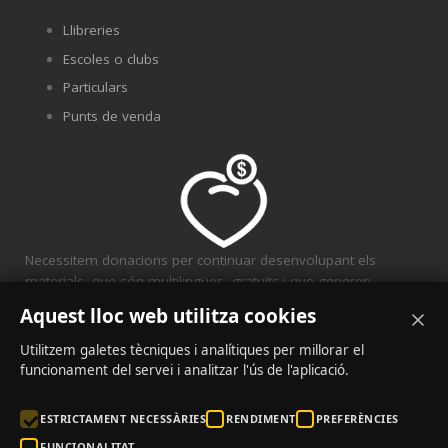
Llibreries
Escoles o clubs
Particulars
Punts de venda
Necessitem donacions per continuar desenvolupant els
materials, que són multilingües, gratuïts i que generen
solidaritat.
Aquest lloc web utilitza cookies
CONVENIS
Utilitzem galetes tècniques i analítiques per millorar el
funcionament del servei i analitzar l'ús de l'aplicació.
ESTRICTAMENT NECESSÀRIES
RENDIMENT
PREFERÈNCIES
FUNCIONALITAT