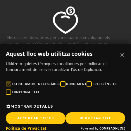
Necessitem donacions per continuar desenvolupant els
materials, que són multilingües, gratuïts i que generen
solidaritat.
Aquest lloc web utilitza cookies
CONVENIS
Utilitzem galetes tècniques i analítiques per millorar el
funcionament del servei i analitzar l'ús de l'aplicació.
ESTRICTAMENT NECESSÀRIES
RENDIMENT
PREFERÈNCIES
FUNCIONALITAT
MOSTRAR DETALLS
© 2016 | Pàgina dissenyada i desenvolupada per
ACCEPTAR TOTES
REBUTJAR TOT
CompsaOnline
.
Política de Privacitat
Powered by
COMPSAONLINE