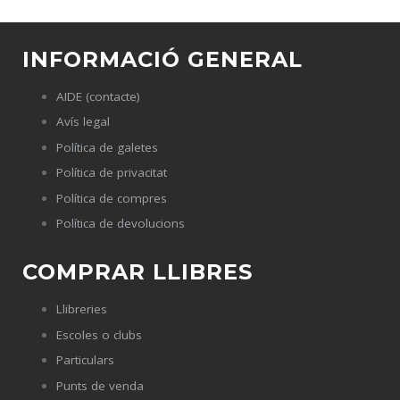
Català
INFORMACIÓ GENERAL
AIDE (contacte)
Avís legal
Política de galetes
Política de privacitat
Política de compres
Política de devolucions
COMPRAR LLIBRES
Llibreries
Escoles o clubs
Particulars
Punts de venda