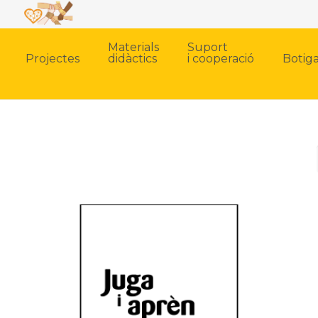
Materials
Suport
Projectes
didàctics
i cooperació
Botig