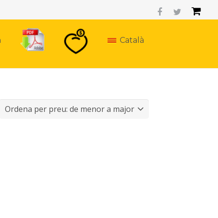
a
Català