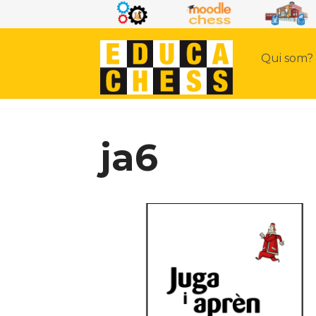
Qui som?
ja6