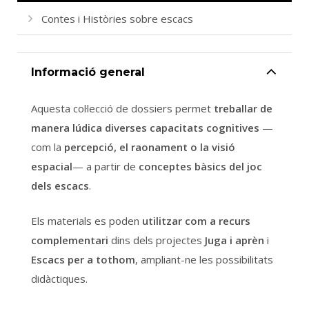
Contes i Històries sobre escacs
Català
Español
English
Informació general
Aquesta col·lecció de dossiers permet
treballar de
manera lúdica diverses capacitats cognitives
—
com la
percepció, el raonament o la visió
espacial
— a partir de
conceptes bàsics del joc
dels escacs
.
Els materials es poden
utilitzar com a recurs
complementari
dins dels projectes
Juga i aprèn
i
Escacs per a tothom
, ampliant-ne les possibilitats
didàctiques.