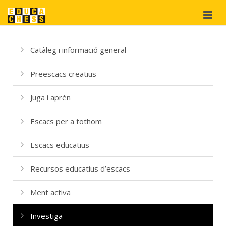
Qui som?
Catàleg i informació general
Projectes
Preescacs creatius
Materials
didàctics
Juga i aprèn
Suport
i cooperació
Escacs per a tothom
Botiga
Escacs educatius
Recursos educatius d’escacs
Ment activa
Investiga