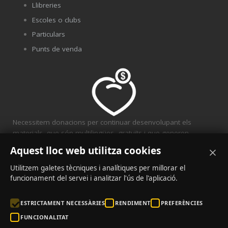
Llibreries
Escoles o clubs
Particulars
Punts de venda
Necessitem donacions per continuar desenvolupant els
materials, que són multilingües, gratuïts i que generen
solidaritat.
Aquest lloc web utilitza cookies
CONVENIS
Utilitzem galetes tècniques i analítiques per millorar el
funcionament del servei i analitzar l'ús de l'aplicació.
ESTRICTAMENT NECESSÀRIES
RENDIMENT
PREFERÈNCIES
FUNCIONALITAT