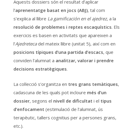
Aquests dossiers són el resultat d’aplicar
l’
aprenentatge basat en jocs (ABJ)
, tal com
s’explica al llibre
La gamificación en el ajedrez
, a la
resolució de problemes i reptes escaquístics
. Els
exercicis es basen en activitats que apareixen a
l’
Ajedreteca
del mateix llibre (unitat 5), així com en
posicions típiques d’una partida d’escacs
, que
conviden l’alumnat a
analitzar, valorar i prendre
decisions estratègiques
.
La col·lecció s’organitza en
tres grans temàtiques
,
cadascuna de les quals pot incloure
més d’un
dossier
, segons el
nivell de dificultat
i el
tipus
d’enfocament
(estimulació de l’alumnat, ús
terapèutic, tallers cognitius per a persones grans,
etc.).