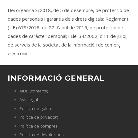
Llei orgànica 3/2018, de 5 de desembre, de protecció de
dades personals i garantia dels drets digitals; Reglament
(UE) 679/2016, de 27 d’abril de 2016, de protecció de
dades de caràcter personal; i Llei 34/2002, d’11 de juliol,
de serveis de la societat de la informació i de comerç
electrònic.
INFORMACIÓ GENERAL
AIDE (contacte)
Avís legal
Política de galetes
Política de privacitat
Política de compres
Política de devolucions