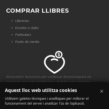
COMPRAR LLIBRES
Llibreries
Escoles o clubs
Particulars
Punts de venda
Necessitem donacions per continuar desenvolupant els
materials, que són multilingües, gratuïts i que generen
solidaritat.
Aquest lloc web utilitza cookies
CONVENIS
Utilitzem galetes tècniques i analítiques per millorar el
funcionament del servei i analitzar l'ús de l'aplicació.