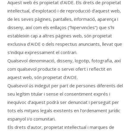
Aquest web és propietat d’AIDE. Els drets de propietat
intel·lectual, d’explotació i de reproducció d’aquest web,
de les seves pàgines, pantalles, informació, aparença i
disseny, així com els enllaços (“hipervincles”) que s’hi
estableixin cap a altres pàgines web, són propietat
exclusiva d’AIDE o dels respectius anunciants, llevat que
s’indiqui expressament el contrari.
Qualsevol denominació, disseny, logotip, fotografia, així
com qualsevol producte o servei ofert i reflectit en
aquest web, són propietat d’AIDE.
Qualsevol ús indegut per part de persones diferents del
seu legítim titular i sense el consentiment exprés i
inequívoc d’aquest podrà ser denunciat i perseguit per
tots els mitjans legals existents en l’ordenament jurídic
espanyol i/o comunitari.
Els drets d’autor, propietat intel·lectual i marques de