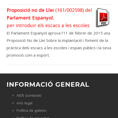
Proposició no de Llei
(161/002598) del
Parlament Espanyol
,
per introduir els escacs a les escoles
El Parlament Espanyol aprova l’11 de febrer de 2015 una
Proposició No de Llei Sobre la implantació i foment de la
pràctica dels escacs a les escoles i espais públics i la seva
promoció com a esport.
INFORMACIÓ GENERAL
AIDE (contacte)
Avís legal
Política de galetes
Política de privacitat