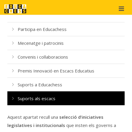
Qui som?
Participa en Educachess
Projectes
Mecenatge i patrocinis
Materials
didàctics
Convenis i col·laboracions
Suport
i cooperació
Premis Innovació en Escacs Educatius
Botiga
Suports a Educachess
Suports als escacs
Aquest apartat recull una
selecció d’iniciatives
legislatives i institucionals
que insten els governs a