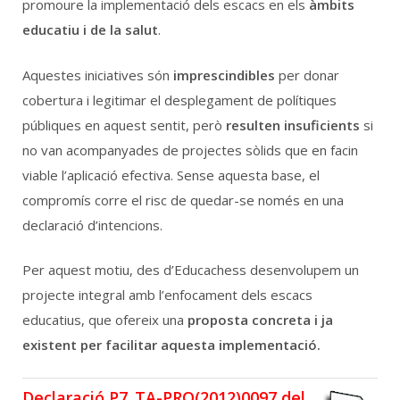
promoure la implementació dels escacs en els
àmbits
educatiu i de la salut
Català
Español
.
English
Aquestes iniciatives són
imprescindibles
per donar
cobertura i legitimar el desplegament de polítiques
públiques en aquest sentit, però
resulten insuficients
si
no van acompanyades de projectes sòlids que en facin
viable l’aplicació efectiva. Sense aquesta base, el
compromís corre el risc de quedar-se només en una
declaració d’intencions.
Per aquest motiu, des d’Educachess desenvolupem un
projecte integral amb l’enfocament dels escacs
educatius, que ofereix una
proposta concreta i ja
existent per facilitar aquesta implementació.
Declaració P7_TA-PRO(2012)0097 del