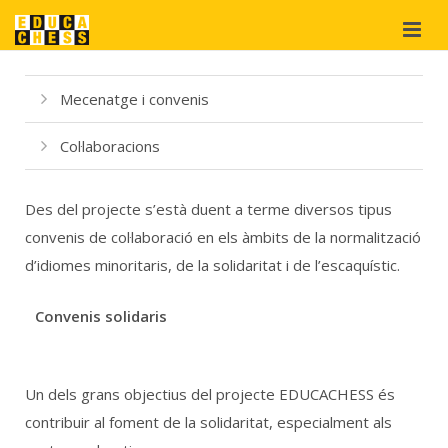
Qui som?
Mecenatge i convenis
Projectes
Col·laboracions
Materials
didàctics
Des del projecte s’està duent a terme diversos tipus
Suport
i cooperació
convenis de col·laboració en els àmbits de la normalització
d’idiomes minoritaris, de la solidaritat i de l’escaquístic.
Botiga
Convenis solidaris
Un dels grans objectius del projecte EDUCACHESS és
contribuir al foment de la solidaritat, especialment als