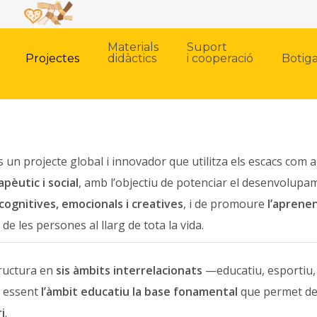
Materials
Suport
Projectes
didàctics
i cooperació
Botig
 un projecte global i innovador que utilitza els escacs com a
pèutic i social
, amb l’objectiu de potenciar el desenvolupa
 cognitives, emocionals i creatives
, i de promoure
l’aprene
de les persones al llarg de tota la vida.
tructura en
sis àmbits interrelacionats
—educatiu, esportiu, s
, essent
l’àmbit educatiu la base fonamental
que permet des
i
.