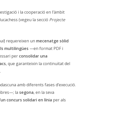
nvestigació i la cooperació en l’àmbit
ducachess (vegeu la secció
Projecte
al
) requereixen un
mecenatge sòlid
ls multilingües
—en format PDF i
essari per
consolidar una
acs
, que garanteixin la continuïtat del
.
cadascuna amb diferents fases d’execució.
ibres—; la
segona
, en la seva
un concurs solidari en línia
per als