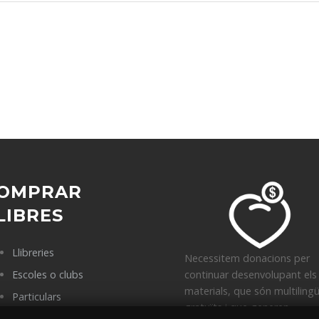
OMPRAR
LIBRES
Llibreries
Necessitem donacions per
Escoles o clubs
continuar desenvolupant els
materials, que són multiling
Particulars
gratuïts i que generen
Punts de venda