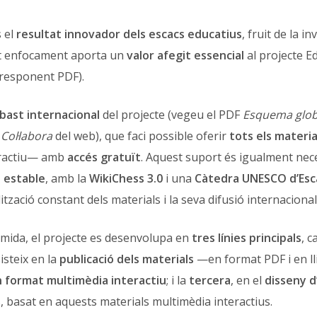
 el
resultat innovador dels escacs educatius
, fruit de la i
st enfocament aporta un
valor afegit essencial
al projecte E
rresponent PDF).
abast internacional
del projecte (vegeu el PDF
Esquema glob
t
Col·labora
del web), que faci possible oferir
tots els materia
eractiu— amb
accés gratuït
. Aquest suport és igualment nec
 estable
, amb la
WikiChess 3.0
i una
Càtedra UNESCO d’Esc
lització constant dels materials i la seva difusió internacional
ida, el projecte es desenvolupa en
tres línies principals
, 
isteix en la
publicació dels materials
—en format PDF i en ll
en format multimèdia interactiu
; i la
tercera
, en el
disseny d’
, basat en aquests materials multimèdia interactius.