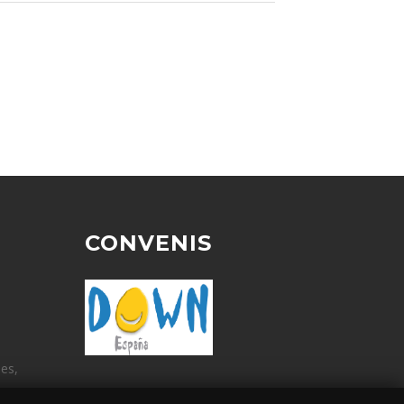
CONVENIS
ües,