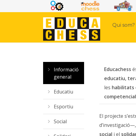
Qui som?
Educachess
és
Informació
general
educatiu, tera
les
habilitats
Educatiu
competencial
Esportiu
El projecte s’es
Social
d’investigació—
social
i el
solidar