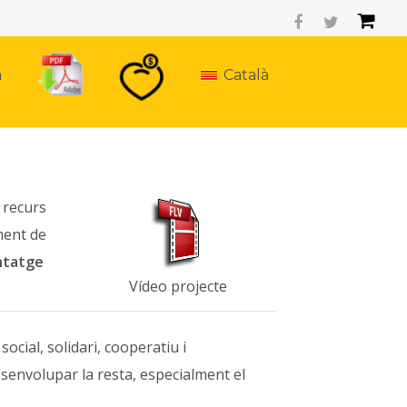
a
Català
 recurs
ment de
ntatge
Vídeo projecte
ocial, solidari, cooperatiu i
envolupar la resta, especialment el