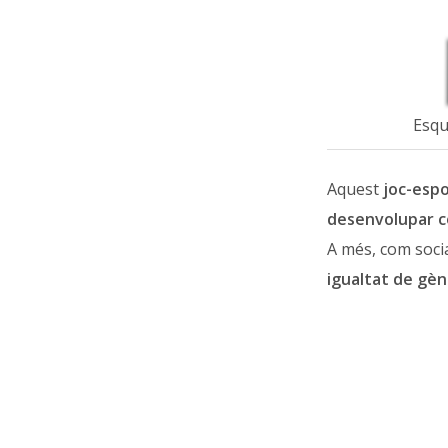
Esqu
Aquest
joc-esp
desenvolupar c
A més, com socia
igualtat de gène