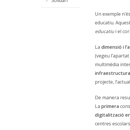
Solidari
Un exemple n’és
educatiu. Aque
educatiu
i el co
La
dimensió i l’
(vegeu l’aparta
multimèdia int
infraestructura
projecte, l’actua
De manera resum
La
primera
cons
digitalització 
centres escolars